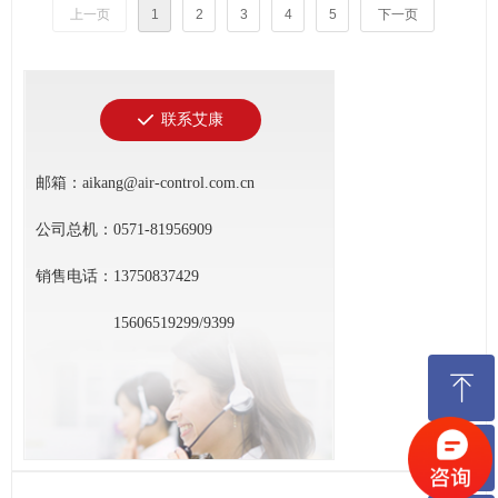
上一页
1
2
3
4
5
下一页
联系艾康
끳
邮箱：aikang@air-control.com.cn
公司总机：0571-81956909
销售电话：13750837429
15606519299/9399
ꁸ
ꂅ
回到顶部