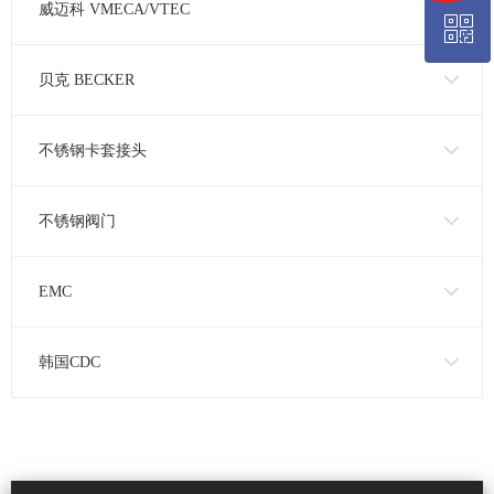
威迈科 VMECA/VTEC
ꀥ
18626899555
贝克 BECKER
艾康微信公众号
不锈钢卡套接头
不锈钢阀门
EMC
韩国CDC