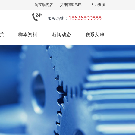
淘宝旗舰店
艾康阿里巴巴
人力资源
18626899555
服务热线：
质
样本资料
新闻动态
联系艾康