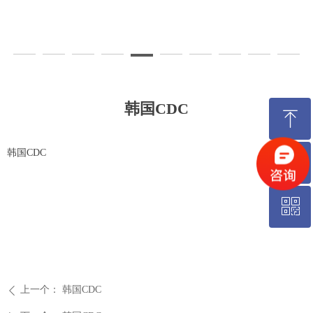
韩国CDC
ꁸ
韩国CDC
ꂅ
回到顶部
ꀥ
18626899555
艾康微信公众号
上一个：
韩国CDC
ꄴ