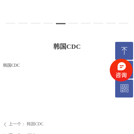
韩国CDC
ꁸ
韩国CDC
ꂅ
回到顶部
ꀥ
18626899555
艾康微信公众号
上一个：
韩国CDC
ꄴ