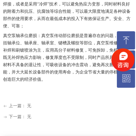
焊接，或者是采用“冷焊”技术，可以避免热应力变形，同时材料良好
的附着力和抗压、抗腐蚀等综合性能，可以最大限度地满足各种设备
部件的使用要求，从而在最低成本的投入下有效保证生产。安全、方
便、可靠；
真空泵轴承位磨损：真空泵传动部位磨损是普遍存在的问题，其中包
ꁸ
括轴承位、轴承座、轴承室、键槽及螺纹等部位，真空泵维修主要以
补焊和刷镀喷涂为主，应用高分子材料修复，可免拆卸，免机加工。
ꂅ
既无补焊热应力影响，修复厚度也不受限制，同时产品所具有的金属
回到顶部
材料不具备的退让性，可吸收设备的冲击震动，避免再次磨损的可
能，并大大延长设备部件的使用寿命，为企业节省大量的停机时间，
ꀥ
18626899555
创造巨大的经济价值。
艾康微信公众号
上一篇：
无
ꂃ
下一篇：
无
ꁹ